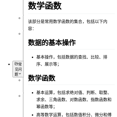
可
数学函数
视
化
该部分是常用数学函数的集合，包括以下内
杂
项
容：
基
数据的基本操作
本
语
法
基本操作
，包括数据的查找、比较、排
序、展示等；
常
见问
题
数学函数
概
述
基本运算
，包括求绝对值、判断、取整、
求余、三角函数、对数函数、指数函数和
软
件
幂函数等；
操
高等数学运算
，包括数值积分、微分和傅
作