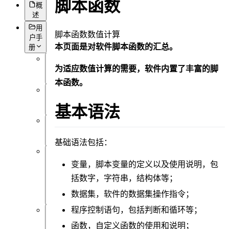
脚本函数
概
述
用
脚本
函数
数值计算
户手
本页面是对软件脚本函数的汇总。
册
为适应数值计算的需要，软件内置了丰富的脚
概
述
本函数。
简
基本语法
介
前
言
基础语法包括：
用
变量
，脚本变量的定义以及使用说明，包
户
括数字，字符串，结构体等；
界
面
数据集
，软件的数据集操作指令；
程序控制语句
，包括判断和循环等；
软
函数
，自定义函数的使用和说明；