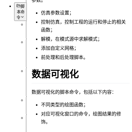
参数。
脚
本命
仿真参数设置；
令
控制仿真，控制工程的运行和停止的相关
函数；
概
述
解模，在模式源中求解模式；
添加自定义网格；
数
据
前处理和后处理脚本。
获
取
数据可视化
对
象
设
数据可视化
的脚本命令，包括以下内容：
置
不同类型的绘图函数；
仿
真
对应可视化窗口的命令，绘图结果的修
饰。
数
据