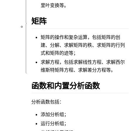
类
里叶变换等。
问
题
矩阵
软
矩阵的操作和复杂运算
，包括矩阵的创
件
仿
建、分解、求解矩阵的秩、求矩阵的行列
真
式和矩阵的迹等；
类
问
求解方程
，包括求解线性方程、求解西尔
题
维斯特矩阵方程、求解差分方程等。
函数和内置分析函数
分析函数
包括：
添加分析组；
运行分析组；