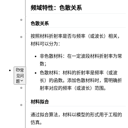
可
频域特性：色散关系
视
化
色散关系
杂
项
按照材料折射率是否与频率（或波长）相关，
基
材料可以分为：
本
语
非色散材料：在一定波段材料折射率为常
法
数；
常
色散材料：材料的折射率是频率（或波
见问
长）的函数。添加色散材料时，需明确折
题
射率对应的频率（或波长）范围。
概
述
材料拟合
软
通过拟合算法，材料以模型的形式用于工程的
件
操
仿真。
作