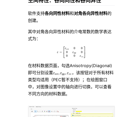
空间特性：各向同性和各向异性
软件支持
各向同性材料
和
对角各向异性材料
的
创建。
其中对角各向异性材料的介电常数的数学表达
式为：
⎡
⎤
0
0
\varepsilon = \left[ \begin{matr
ε
x
x
⎢
⎥
0
0
=
⎣
⎦
ε
ε
y
y
0
0
ε
z
z
在材料数据页面，勾选Anisotropy(Diagonal)
\varepsilon_{xx},
即可分别设置
，该按钮对于所有材料
,
,
ε
ε
ε
x
x
y
y
z
z
\varepsilon_{yy},
类型均适用（PEC暂不支持）；在绘图窗口
\varepsilon_{zz}
中，对图像设置中的轴向进行切换，可以查看
不同方向的材料数据。