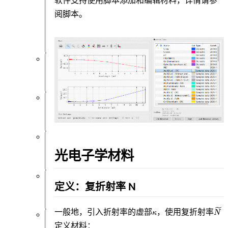
软件支持使用脚本添加和编辑材料，详情请参
件
功
阅
脚本
。
能
概
览
仿
真
材
料
结
光电子学材料
构
定义：复折射率 N
资
源
\kappa
\wi
一般地，引入折射率的虚部
，使用复折射率
κ
N
后
定义材料：