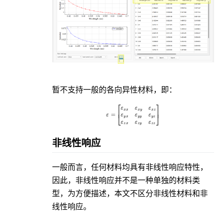
暂不支持一般的各向异性材料，即：
⎡
⎤
\varepsilon = \left[ \begin{mat
ε
ε
ε
x
x
x
y
x
z
⎢
⎥
=
⎣
⎦
ε
ε
ε
ε
y
x
y
y
y
z
ε
ε
ε
z
x
z
y
z
z
非线性响应
一般而言，任何材料均具有非线性响应特性，
因此，非线性响应并不是一种单独的材料类
型，为方便描述，本文不区分非线性材料和非
线性响应。