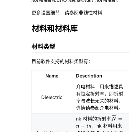
更多设置细节，请参阅
非线性材料
材料和材料库
材料类型
目前软件支持的材料类型有：
Name
Description
介电材料，用来描述具
有恒定折射率，即折射
Dielectric
率与波长无关的材料，
详情请参阅
介电材料
。
\wideti
=
nk 材料的折射率
N
= n +
+
，nk 材料用来
n
i
κ
i\kappa