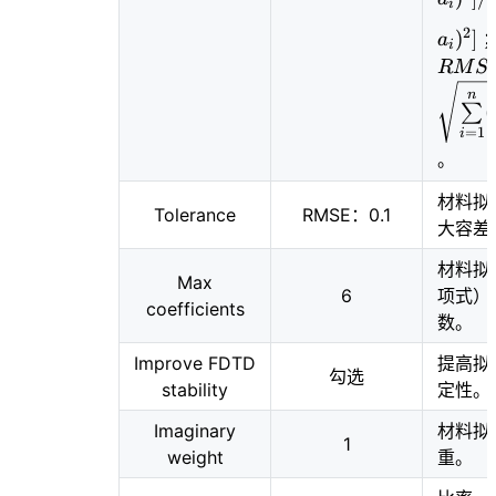
i
2
)
]
a
i
R
M
S
n
(
∑
=
1
i
。
材料拟
Tolerance
RMSE：0.1
大容差
材料拟
Max
6
项式）
coefficients
数。
Improve FDTD
提高拟
勾选
stability
定性。
Imaginary
材料拟
1
weight
重。