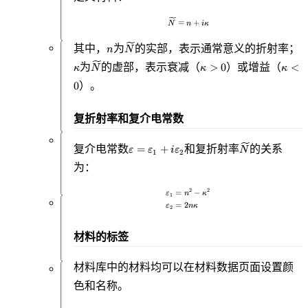
处
理
\widetilde{N} = n + i\kappa
=
+
N
n
i
κ
n
\widetilde{N}
\
其中，
为
的实部，表示通常意义的折射率；
n
N
优
\widetilde{N}
\kappa>0
\kap
为
的虚部，表示衰减（
）或增益（
>
0
<
κ
N
κ
κ
化
）。
0
和
扫
描
复折射率和复介电常数
\varepsilon =
\widetilde{N}
复介电常数
和复折射率
的关系
=
+
ε
ε
i
ε
N
API
1
2
\varepsilon_1
设
为：
+
置
i\varepsilon_2
2
2
=
−
\begin{aligned} \varepsilon_1 &
ε
n
κ
1
=
2
ε
n
κ
2
逆
设
材料的标签
计
材料库中的材料均可以在材料数据页面设置颜
附
色和名称。
录