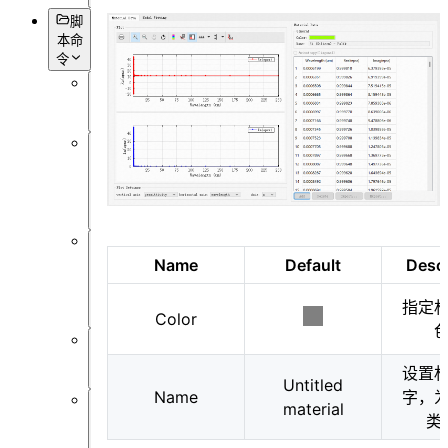
脚
本命
令
概
述
数
据
获
取
对
Name
Default
Descr
象
设
指定
Color
置
仿
设置
真
Untitled
Name
字，
material
类
数
据