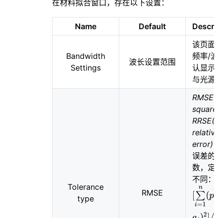
在材料拟合窗口，存在以下设置：
Name
Default
Descri
该页面
Bandwidth
频率/
波长设置范围
Settings
认显示
与光源
RMSE(
square
RRSE(
relati
error)
误差的
数，定
不同
Tolerance
n
RMSE
[
(
∑
p
type
i
=
1
i
2
)
]
/
[
a