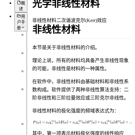
光学非线性材料
概
述
用
非线性材料
二次谐波
克尔(Kerr)效应
户手
非线性材料
册
概
述
本节是关于非线性材料的介绍。
简
理论上说，所有的材料均具备产生非线性现象
介
的可能，非线性是材料的一种属性。
前
在软件中，非线性材料由基础材料和非线性系
言
数构成。软件提供了两种非线性算法支持：二
用
阶非线性和三阶拉曼效应或三阶克尔非线性。
户
界
非线性材料的极化强度的频域表达式为：
面
(
1
)
(
2
)
2
(
3
)
3
P(\omega) = \varepsilon_0\chi_
(
)
=
(
)
(
)
+
(
)
(
)
+
(
)
(
)
+
.
.
.
P
ω
ε
χ
ω
E
ω
ε
χ
ω
E
ω
ε
χ
ω
E
ω
0
0
0
e
e
e
软
其中，第一项表示材料极化强度的线性响应