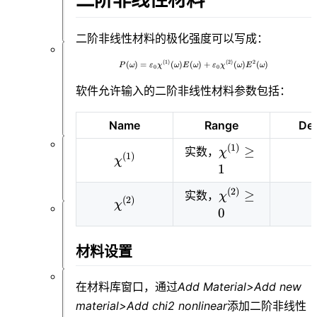
处
理
二阶非线性材料的极化强度可以写成：
优
(
1
)
(
2
)
2
P(\omega) = \varepsilon_0\chi^
(
)
=
(
)
(
)
+
(
)
(
)
P
ω
ε
χ
ω
E
ω
ε
χ
ω
E
ω
0
0
化
软件允许输入的二阶非线性材料参数包括：
和
扫
描
Name
Range
Def
(
1
)
\chi^{(1)}
≥
实数，
χ
API
(
1
)
\chi^{(1)}
χ
\geq1
1
设
置
(
2
)
\chi^{(2)}
≥
实数，
χ
(
2
)
\chi^{(2)}
χ
\geq0
0
逆
设
材料设置
计
在材料库窗口，通过
Add Material>Add new
附
录
material>Add chi2 nonlinear
添加二阶非线性