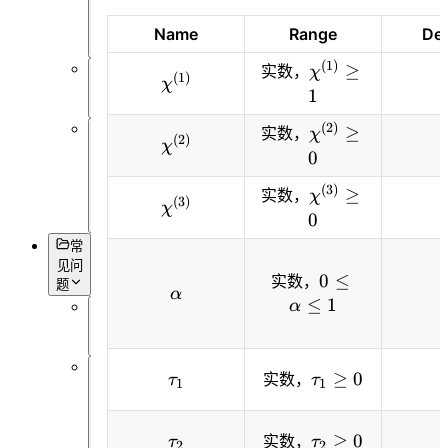
可
视
Name
Range
Def
化
(
1
)
\chi^{(1)}
≥
实数，
χ
(
1
)
\chi^{(1)}
χ
杂
\geq1
1
项
(
2
)
\chi^{(2)}
≥
实数，
χ
(
2
)
\chi^{(2)}
χ
基
\geq0
0
本
语
(
3
)
\chi^{(3)}
≥
实数，
χ
(
3
)
\chi^{(3)}
法
χ
\geq0
0
常
见问
0
0
≤
实数，
题
\alpha
α
\leq\alpha
≤
1
α
\leq 1
概
述
\tau_1
\tau_1
≥
0
实数，
τ
τ
1
1
软
\geq0
件
操
\tau_2
\tau_2
≥
0
实数，
τ
τ
作
2
2