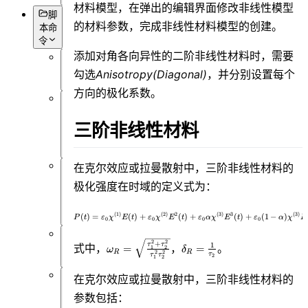
材料模型，在弹出的编辑界面修改非线性模型
脚
的材料参数，完成非线性材料模型的创建。
本命
令
添加对角各向异性的二阶非线性材料时，需要
概
勾选
Anisotropy(Diagonal)
，并分别设置每个
述
方向的极化系数。
数
据
三阶非线性材料
获
取
在克尔效应或拉曼散射中，三阶非线性材料的
对
极化强度在时域的定义式为：
象
设
P(t)= \varepsilon_0\chi^{(1)}E
(
1
)
(
2
)
2
(
3
)
3
(
3
)
(
)
=
(
)
+
(
)
+
(
)
+
(
1
−
)
置
P
t
ε
χ
E
t
ε
χ
E
t
ε
α
χ
E
t
ε
α
χ
E
0
0
0
0
\omega_R=
\delta_R=
2
2
+
τ
τ
1
仿
式中，
，
。
=
=
1
2
ω
δ
R
R
2
2
τ
τ
τ
\sqrt{\frac{\tau_1^2
\frac{1}
2
1
2
真
+ \tau_2^2}
{\tau_2 }
在克尔效应或拉曼散射中，三阶非线性材料的
{\tau_1^2 \tau_2^2
数
参数包括：
}}
据