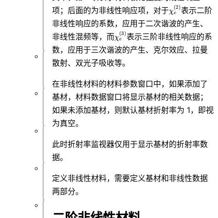
件
\chi_e^{(2)}
(
2
)
项；后面的为非线性响应项，对于
表示二阶
功
χ
e
能
非线性响应的系数，应用于二次谐波的产生、
概
\chi_e^{(3)}
(
3
)
非线性混频等，而
表示三阶非线性响应的系
览
χ
e
数，应用于三次谐波的产生、克尔效应、拉曼
散射、双光子吸收等。
仿
真
在非线性材料的材料参数窗口中，如果添加了
基材，材料数据窗口将显示基材的相关数据；
材
如果未添加基材，则默认基材折射率为 1，即视
料
为真空。
结
此时折射率监视器仅用于显示基材的折射率数
构
据。
定义非线性材料，需要定义基材和非线性数据
资
源
两部分。
二阶非线性材料
后