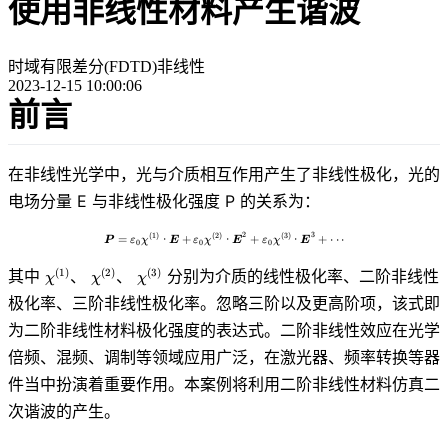
使用非线性材料产生谐波
时域有限差分(FDTD)
非线性
2023-12-15 10:00:06
前言
在非线性光学中，光与介质相互作用产生了非线性极化，光的
电场分量 E 与非线性极化强度 P 的关系为：
2
3
(
1
)
(
2
)
(
3
)
\boldsymbol{P}=\varepsilon_0\chi^{(1)}
=
⋅
+
⋅
+
⋅
+
⋅
⋅
⋅
P
ε
χ
E
ε
χ
E
ε
χ
E
0
0
0
\chi^{(1)}
\chi^{(2)}
\chi^{(3)}
其中
、
、
分别为介质的线性极化率、二阶非线性
(
1
)
(
2
)
(
3
)
χ
χ
χ
极化率、三阶非线性极化率。忽略三阶以及更高阶项，该式即
为二阶非线性材料极化强度的表达式。二阶非线性效应在光学
倍频、混频、调制等领域应用广泛，在激光器、频率转换等器
件当中扮演着重要作用。本案例将利用二阶非线性材料仿真二
次谐波的产生。