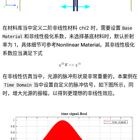
在材料库当中定义二阶非线性材料 chi2 时，需要设置
Base
和非线性极化系数，未选择基底材料时，默认折射
Material
率为 1，具体细节可参考
Nonlinear Material
。其非线性极化
系数应当满足下式
(
2
)
(
1
)
\chi^{(2)}E<<\chi^{(1)}
<
<
χ
E
χ
在非线性仿真当中，光源的脉冲形状是非常重要的，本案例在
当中设置自定义的脉冲信号，如下图所示，同
Time Domain
时，增大光源的振幅，以得到更理想的非线性效应。