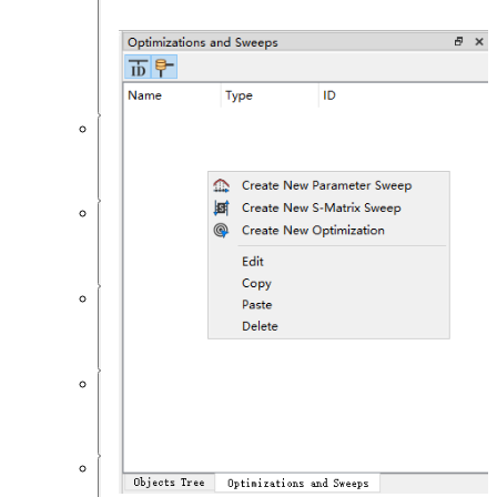
件
功
能
概
览
仿
真
材
料
结
构
资
源
后