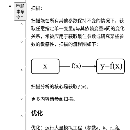
脚
扫描：
本命
令
扫描能在所有其他参数保持不变的情况下，获
y
x
取任意指定单一变量
与其依赖变量
间的变化
y
x
概
述
关系，常被应用于获取最佳参数或研究某些参
数的敏感性，扫描的流程图如下：
数
据
获
取
对
象
f(x)
扫描分析的核心是获取
。
(
)
设
f
x
置
更多内容请参阅
扫描
。
仿
真
优化
数
a
b
c
优化：运行大量模拟工程（参数
、
、
...组
据
a
b
c