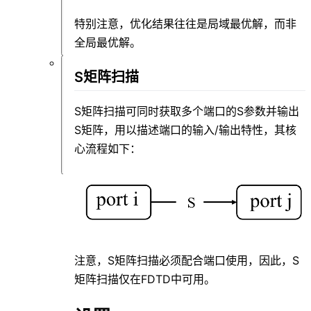
类
特别注意，优化结果往往是局域最优解，而非
问
题
全局最优解。
S矩阵扫描
软
件
仿
S矩阵扫描可同时获取多个端口的S参数并输出
真
S矩阵，用以描述端口的输入/输出特性，其核
类
问
心流程如下：
题
注意，S矩阵扫描必须配合端口使用，因此，S
矩阵扫描仅在FDTD中可用。