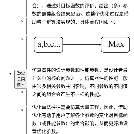
可
合），通过对目标函数的评价，给出（多）参
视
Max
数的最佳组合结果
。这整个优化过程是借
化
M
a
x
助
粒子群算法
实现的，具体流程图如下：
杂
项
基
本
语
法
仿真器件的设计参数和性能参数，是设计者最
常
为关心的核心问题之一。仿真器件的性能一般
见问
题
由很多相关参数共同影响，不同参数的不同值
之间的组合会产生不一样的性能。
概
述
优化算法往往需要仿真大量工程，因此，借助
优化有助于用户了解各个参数的变化对目标函
软
件
数（或性能参数）的组合影响，从而更好地设
操
置优化参数。
作