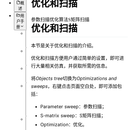
优化和扫描
概
述
用
参数扫描
优化算法
S矩阵扫描
户手
优化和扫描
册
概
述
本节是关于优化和扫描的介绍。
简
优化和扫描方便用户通过简单的设置，即可进
介
行大量相关仿真，并获取所需的信息。
前
将
Objects tree
切换为
Optimizations and
言
sweeps
，右键点击页面空白处，即可添加包
用
括：
户
界
Parameter sweep：参数扫描；
面
S-matrix sweep：S矩阵扫描；
Optimization：优化。
软