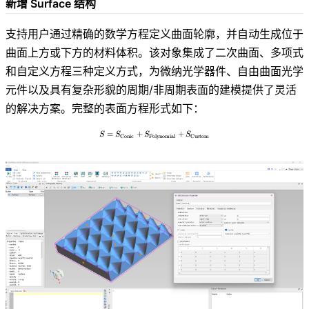
新增 Surface 结构
支持用户通过精确的数学方程定义曲面轮廓，并自动生成位于
曲面上方或下方的材料体积。该对象集成了二次曲面、多项式
和自定义方程三种定义方式，为微纳光学器件、自由曲面光学
元件以及具有复杂形貌的周期/非周期表面的建模提供了灵活
的解决方案。完整的表面方程形式如下：
=
+
S = S_{\text{Conic}} + S_{\text{Polyno
+
S
S
S
S
Conic
Polynomial
Custom