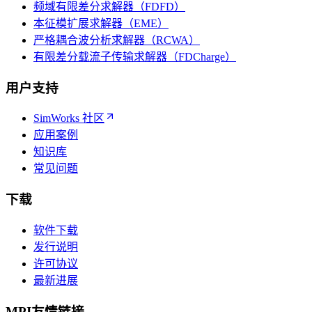
频域有限差分求解器（FDFD）
本征模扩展求解器（EME）
严格耦合波分析求解器（RCWA）
有限差分载流子传输求解器（FDCharge）
用户支持
SimWorks 社区
应用案例
知识库
常见问题
下载
软件下载
发行说明
许可协议
最新进展
MPI友情链接