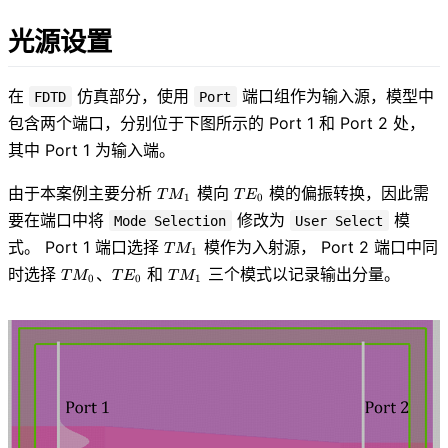
光源设置
在
仿真部分，使用
端口组作为输入源，模型中
FDTD
Port
包含两个端口，分别位于下图所示的 Port 1 和 Port 2 处，
其中 Port 1 为输入端。
TM_1
TE_0
由于本案例主要分析
模向
模的偏振转换，因此需
T
M
T
E
1
0
要在端口中将
修改为
模
Mode Selection
User Select
TM_1
式。 Port 1 端口选择
模作为入射源， Port 2 端口中同
T
M
1
TM_0、
TM_1
时选择
和
三个模式以记录输出分量。
、
T
M
T
E
T
M
0
0
1
TE_0