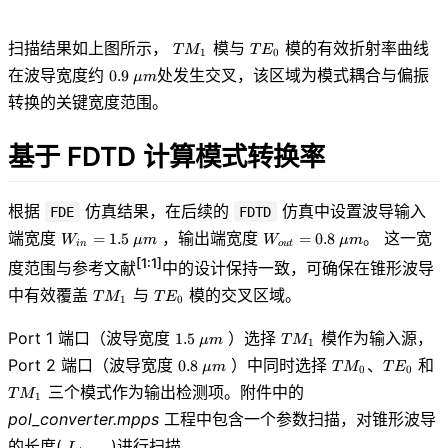
TM_1
TE_0
扫描结果如上图所示，
模与
模的有效折射率曲线
T
M
T
E
1
0
0.9\
在波导宽度约
处发生交叉，该区域为模式耦合与偏振
0
.
9
μ
m
\mu
转换的关键宽度范围。
m
基于 FDTD 计算模式转换率
根据
仿真结果，在后续的
仿真中设置波导输入
FDE
FDTD
W_{in}=1.5\
W_{out}=0.8\
端宽度
，输出端宽度
。 这一宽
=
1
.
5
=
0
.
8
W
μ
m
W
μ
m
i
n
o
u
t
\mu m
\mu m
[1:1]
度范围与参考文献
中的设计保持一致，可确保在锥形波导
TM_1
TE_0
中有效覆盖
与
模的交叉区域。
T
M
T
E
1
0
1.5\
TM_1
Port 1 端口（波导宽度
）选择
模作为输入源，
1
.
5
μ
m
T
M
1
\mu
0.8\
TM_0、
T
Port 2 端口（波导宽度
）中同时选择
和
0
.
8
、
μ
m
T
M
T
E
m
0
0
\mu
TE_0
三个模式作为输出检测项。附件中的
T
M
m
1
pol_converter.mpps
工程中包含一个参数扫描，对锥形波导
L_{taper}
的长度(
)进行扫描。
L