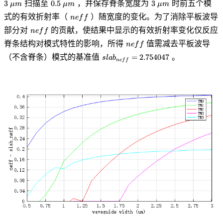
0.5\
3\
扫描至
，并保存脊条宽度为
时前五个模
3
0
.
5
3
μ
m
μ
m
μ
m
m
\mu
\mu
neff
式的有效折射率（
）随宽度的变化。为了消除平板波导
n
e
f
f
m
m
neff
部分对
的贡献，使结果中显示的有效折射率变化仅反应
n
e
f
f
neff
脊条结构对模式特性的影响，所得
值需减去平板波导
n
e
f
f
slab_{neff}=2.754047
（不含脊条）模式的基准值
。
=
2
.
7
5
4
0
4
7
s
l
a
b
n
e
f
f