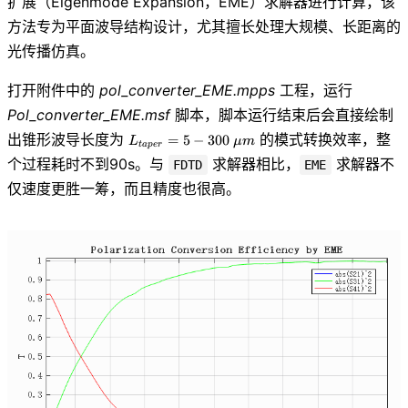
扩展（Eigenmode Expansion，EME）求解器进行计算，该
方法专为平面波导结构设计，尤其擅长处理大规模、长距离的
光传播仿真。
打开附件中的
pol_converter_EME.mpps
工程，运行
Pol_converter_EME.msf
脚本，脚本运行结束后会直接绘制
L_{taper}=5
出锥形波导长度为
的模式转换效率，整
=
5
−
3
0
0
L
μ
m
t
a
p
e
r
- 300\ \mu
个过程耗时不到90s。与
求解器相比，
求解器不
FDTD
EME
m
仅速度更胜一筹，而且精度也很高。