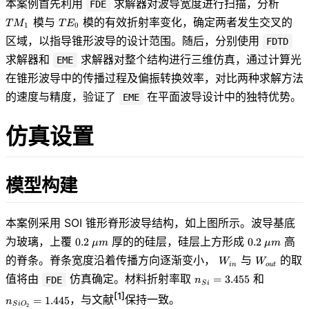
TM_1
本案例首先利用
求解器对波导宽度进行扫描，分析
FDE
TE_0
模与
模的有效折射率变化，确定两者发生交叉的
T
M
T
E
1
0
区域，以指导锥形波导的设计范围。随后，分别使用
FDTD
求解器和
求解器对整个结构进行三维仿真，通过计算光
EME
在锥形波导中的传播过程及偏振转换效率，对比两种求解方法
的速度与精度，验证了
在平面波导设计中的独特优势。
EME
仿真设置
模型构建
本案例采用 SOI 锥形脊形波导结构，如上图所示。波导基底
0.2\
0.2\
为玻璃，上覆
厚的的硅层，硅层上方形成
高
0
.
2
0
.
2
μ
m
μ
m
\mu
\mu
W_{in}
W_{out}
的脊条。脊条宽度沿着传播方向逐渐变小，
与
的取
W
W
m
m
i
n
o
u
t
n_{Si}=3.455
n_{SiO_2
值将由
仿真确定。材料折射率取
和
=
3
.
4
5
5
FDE
n
S
i
[1]
，与文献
保持一致。
=
1
.
4
4
5
n
S
i
O
2