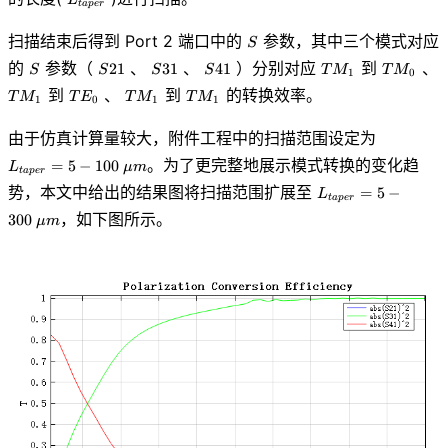
t
a
p
e
r
S
扫描结束后得到 Port 2 端口中的
参数，其中三个模式对应
S
S
S21
S31
S41
TM_1
TM_0
的
参数（
、
、
）分别对应
到
、
2
1
3
1
4
1
S
S
S
S
T
M
T
M
1
0
TM_1
TE_0
TM_1
TM_1
到
、
到
的转换效率。
T
M
T
E
T
M
T
M
1
0
1
1
L_{taper
由于仿真计算量较大，附件工程中的扫描范围设定为
- 100\ \m
。为了更完整地展示模式转换的变化趋
=
5
−
1
0
0
L
μ
m
m
t
a
p
e
r
L_{taper}=5
势，本文中给出的结果图将扫描范围扩展至
=
5
−
L
t
a
p
e
r
- 300\ \mu
，如下图所示。
3
0
0
μ
m
m