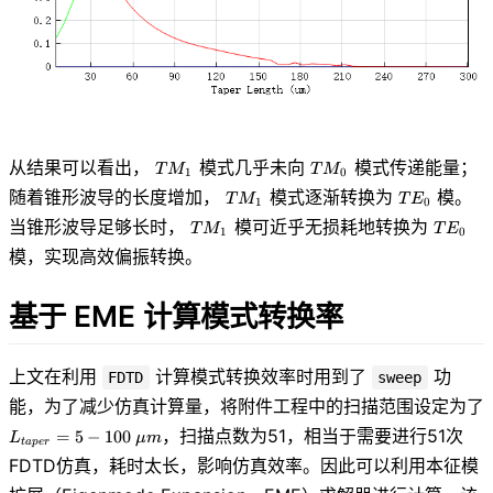
TM_1
TM_0
从结果可以看出，
模式几乎未向
模式传递能量；
T
M
T
M
1
0
TM_1
TE_0
随着锥形波导的长度增加，
模式逐渐转换为
模。
T
M
T
E
1
0
TM_1
TE_0
当锥形波导足够长时，
模可近乎无损耗地转换为
T
M
T
E
1
0
模，实现高效偏振转换。
基于 EME 计算模式转换率
上文在利用
计算模式转换效率时用到了
功
FDTD
sweep
能，为了减少仿真计算量，将附件工程中的扫描范围设定为了
L_{taper}=5
，扫描点数为51，相当于需要进行51次
=
5
−
1
0
0
L
μ
m
t
a
p
e
r
- 100\ \mu
FDTD仿真，耗时太长，影响仿真效率。因此可以利用本征模
m