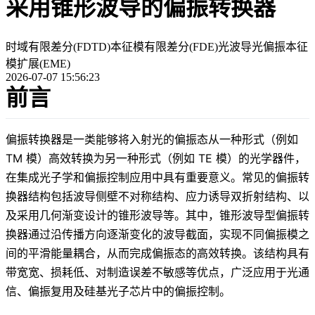
采用锥形波导的偏振转换器
时域有限差分(FDTD)
本征模有限差分(FDE)
光波导
光偏振
本征
模扩展(EME)
2026-07-07 15:56:23
前言
偏振转换器是一类能够将入射光的偏振态从一种形式（例如
TM 模）高效转换为另一种形式（例如 TE 模）的光学器件，
在集成光子学和偏振控制应用中具有重要意义。常见的偏振转
换器结构包括波导侧壁不对称结构、应力诱导双折射结构、以
及采用几何渐变设计的锥形波导等。其中，锥形波导型偏振转
换器通过沿传播方向逐渐变化的波导截面，实现不同偏振模之
间的平滑能量耦合，从而完成偏振态的高效转换。该结构具有
带宽宽、损耗低、对制造误差不敏感等优点，广泛应用于光通
信、偏振复用及硅基光子芯片中的偏振控制。